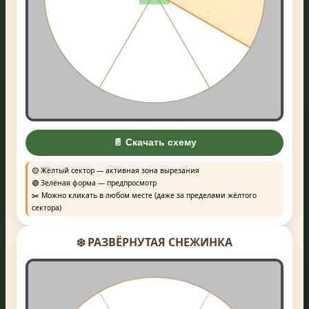
Ширина
Высота
Угол °
✂️ ВЫРЕЗАТЬ (по центру мыши)
📄 Скачать схему
📋 СПИСОК ВЫРЕЗОВ
🟡 Жёлтый сектор — активная зона вырезания
Нет вырезов
🟢 Зелёная форма — предпросмотр
✂️ Можно кликать в любом месте (даже за пределами жёлтого
🗑️ СБРОС ВСЕХ
сектора)
❄️ РАЗВЁРНУТАЯ СНЕЖИНКА