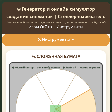
❄️ Генератор и онлайн симулятор
создания снежинок | Степлер-вырезатель
Кликни в любом месте — форма вырежется, если пересекается с бумагой
Игры Ot7.ru
|
Инструменты
🛠️ Инструменты ▼
🔪 КОЛИЧЕСТВО СГИБОВ
✂️ СЛОЖЕННАЯ БУМАГА
📐 Секторов:
6
💡 Кликай в любом месте — форма вырежется, если пересекается с
бумагой
🖌️ ИНСТРУМЕНТ "СТЕПЛЕР"
Тип штампа