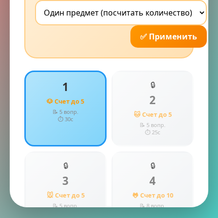
✅ Применить
1
🔒
2
🐶 Счет до 5
📝 5 вопр.
🐱 Счет до 5
⏱️ 30с
📝 5 вопр.
⏱️ 25с
🔒
🔒
3
4
🐭 Счет до 5
🐸 Счет до 10
📝 5 вопр.
📝 8 вопр.
⏱️ 20с
⏱️ 25с